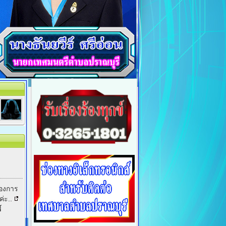
่องการ
ค่ะ..
์