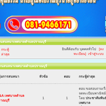
นสนทนาเทศบาลตำบลปราณบุรี
ยินดีต้อนรับ บุคคลทั่วไป
[ลง
กระทู้
ทะเบียน]
เข้าสู่ระบบ
ล่าสุด
านสนทนาเทศบาลตำบลปราณบุรี
ุ่มการสนทนา
หัวข้อ
ตอบ
กระทู้ล่าสุด
ตอบ:ขอสอบถามเรื
จดทะเบียนพาณิชย์
&A เทศบาลตำบล
1
1
โดย
ประชาสัมพันธ
าณบุรี
เทศบาล