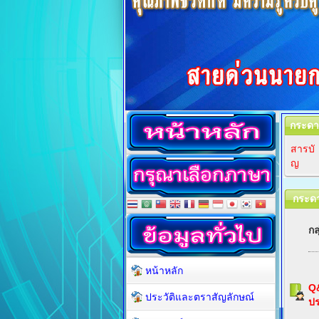
กระดา
สารบั
ญ
กระด
กล
หน้าหลัก
Q
ประวัติและตราสัญลักษณ์
ปร