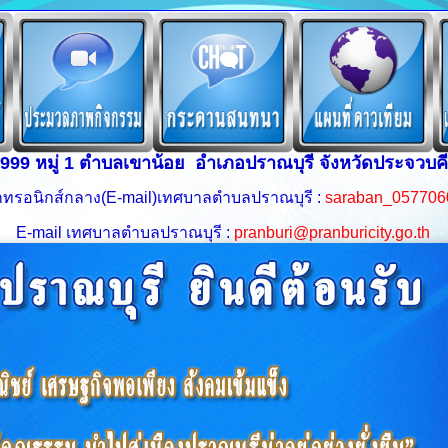
 999 หมู่ 1 ตำบลเขาน้อย อำเภอปราณบุรี จังหวัดประจวบคี
็กทรอนิกส์กลาง(
E-mail
)เทศบาลตำบลปราณบุรี :
saraban_057706
E-mail เทศบาลตำบลปราณบุรี :
pranburi@pranburicity.go.th