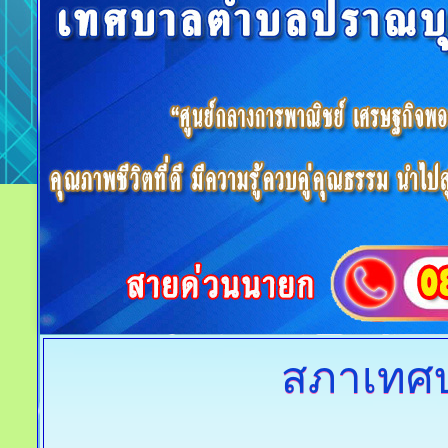
สภาเทศ