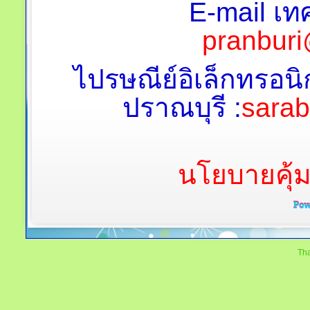
E-mail เท
pranburi
ไปรษณีย์อิเล็กทรอนิ
ปราณบุรี :
sara
นโยบายคุ้
Tha