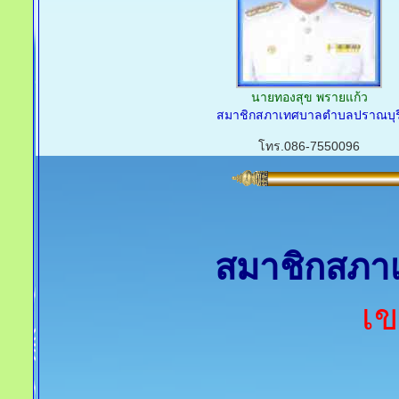
นายทองสุข พรายแก้ว
สมาชิกสภาเทศบาลตำบลปราณบุร
โทร.086-7550096
สมาชิกสภา
เข