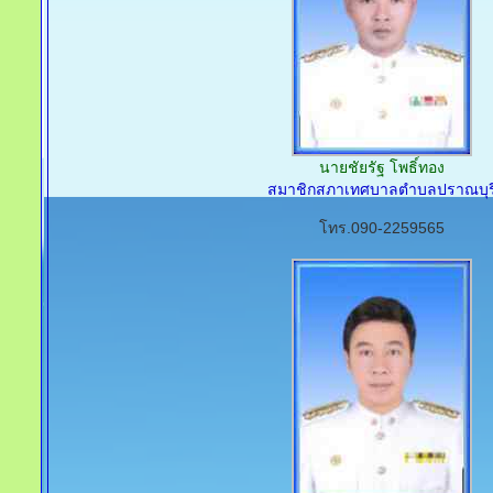
นายชัยรัฐ โพธิ์ทอง
สมาชิกสภาเทศบาลตำบลปราณบุร
โทร.090-2259565