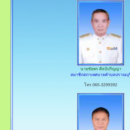
นายชัยพร ศิลป์ปริญญา
สมาชิกสภาเทศบาลตำบลปราณบุร
โทร.065-3299392