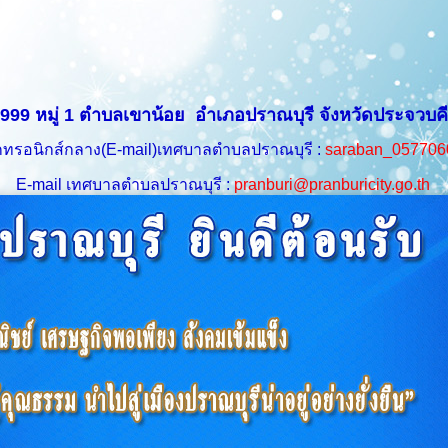
 999 หมู่ 1 ตำบลเขาน้อย อำเภอปราณบุรี จังหวัดประจวบคี
็กทรอนิกส์กลาง(
E-mail
)เทศบาลตำบลปราณบุรี :
saraban_057706
E-mail เทศบาลตำบลปราณบุรี :
pranburi@pranburicity.go.th