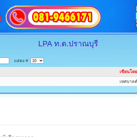
LPA
ท.ต.ปราณบุรี
แสดง #
เขียนโด
เทศบาลต