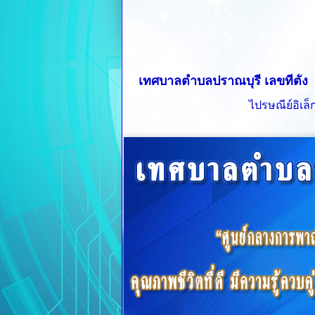
เทศบาลตำบลปราณบุรี เลขที่ตั้ง
ไปรษณีย์อิเล